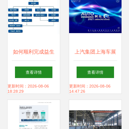
确《绝地求生+定
向突破手册精要》
如何顺利完成益生
上汽集团上海车展
菌粉OEM代加工？
重磅车型解析与技
查看详情
查看详情
从质检到交货全程
术趋势洞察
更新时间：2026-08-06
更新时间：2026-08-06
18:28:29
14:47:26
答疑式工具包\n──
一份适用于1-10g