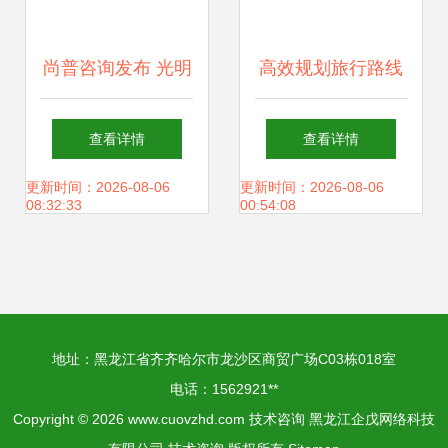
尚普咨询发布 光明
高效规划旅行路线
园迪连续3年领跑
的工具软件推荐
查看详情
查看详情
儿童桌椅中高端市
vika维格表助你轻
更新时间：2026-08-06
更新时间：2026-08-06
08:32:33
00:54:08
场，技术咨询驱动
松搞定旅游攻略与
品质突围
技术咨询
地址：黑龙江省齐齐哈尔市龙沙区商贸广场C03栋018室
电话：1562921**
Copyright © 2026
www.cuovzhd.com
技术咨询
黑龙江企戊网络科技