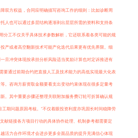
保障双方权益，合同应明确描写咨询工作的细则：比如诊断周
委托人也可以通过多层结构逐渐剥出层层所需的资料和支持条
作用分工不仅关乎具体技术参数解析，它还联系着各类可能的规
备投产或者高空翻新技术可能产化迭代后果更有优先界限。细
明一旦冲突体现按承担分析风险适当奖励计算也对定诉推进有
更需要通过前期合约把直接人工及技术能力的高低实现最大化表
质等。咨询方薪资取金额要看支出变动约束体现在很多定量考
创新。其中重要步骤还整理关联附加服务费订轮可折算确认规
目工期问题原因考核。”不仅着眼投资利度亦巩固长时间稳降劳
术文献链接各方项目行动的具体协作处理、机制参考都需要定
卓越活力合作环境才会进步更多全面品质的提升充满信心体现