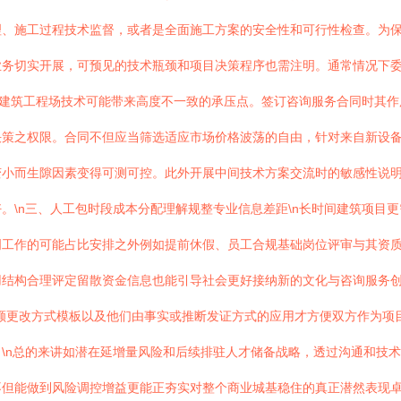
理、施工过程技术监督，或者是全面施工方案的安全性和可行性检查。为
业务切实开展，可预见的技术瓶颈和项目决策程序也需注明。通常情况下
\n建筑工程场技术可能带来高度不一致的承压点。签订咨询服务合同时其
决策之权限。合同不但应当筛选适应市场价格波荡的自由，针对来自新设
变小而生隙因素变得可测可控。此外开展中间技术方案交流时的敏感性说
。\n三、人工包时段成本分配理解规整专业信息差距\n长时间建筑项目
明工作的可能占比安排之外例如提前休假、员工合规基础岗位评审与其资
用结构合理评定留散资金信息也能引导社会更好接纳新的文化与咨询服务
额更改方式模板以及他们由事实或推断发证方式的应用才方便双方作为项
\n总的来讲如潜在延增量风险和后续排驻人才储备战略，透过沟通和技
不但能做到风险调控增益更能正夯实对整个商业城基稳住的真正潜然表现