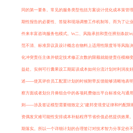
同的第一要务。常见的服务类型包括方案设计优化成本策管
期性报告的必要性、答疑和现场调整工作机制等。而为了让
件来丰富咨询服务包模式。\n二、风险承担和责任辨别条款
范不清、标准异议及设计概念在物料上适用性限度等等风险
化冲突责任主体并锁定技术修正次数的限额就能使责任模糊
益处。实例可行囊果设工期延误成本如何分流计划对利润友好
述——使其评价员工配置计划的时候附带反馈能够清晰地表
察方面或者划分月俸组合中的各项耗费做出平台标准化与通
则——涉及签证模型需要细致定义“建邦变境变证律和约配限
资偶发灾难可能性安排成本补贴程序节省价值必然提供效果。
期落实。所以一个详细计划的合理签订对技术智力分享定价